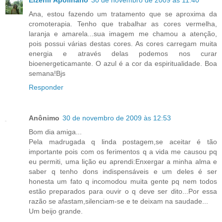
Elzenir Apolinário
30 de novembro de 2009 às 11:40
Ana, estou fazendo um tratamento que se aproxima da
cromoterapia. Tenho que trabalhar as cores vermelha,
laranja e amarela...sua imagem me chamou a atenção,
pois possui várias destas cores. As cores carregam muita
energia e através delas podemos nos curar
bioenergeticamante. O azul é a cor da espiritualidade. Boa
semana!Bjs
Responder
Anônimo
30 de novembro de 2009 às 12:53
Bom dia amiga...
Pela madrugada q linda postagem,se aceitar é tão
importante pois com os ferimentos q a vida me causou pq
eu permiti, uma lição eu aprendi:Enxergar a minha alma e
saber q tenho dons indispensáveis e um deles é ser
honesta um fato q incomodou muita gente pq nem todos
estão preparados para ouvir o q deve ser dito...Por essa
razão se afastam,silenciam-se e te deixam na saudade...
Um beijo grande.