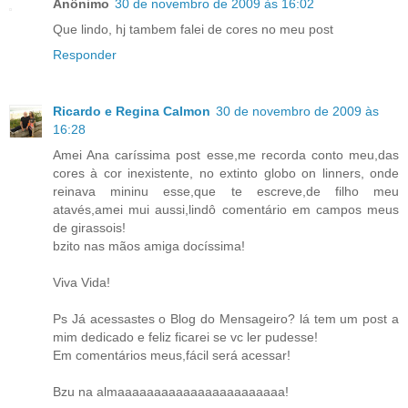
Anônimo
30 de novembro de 2009 às 16:02
Que lindo, hj tambem falei de cores no meu post
Responder
Ricardo e Regina Calmon
30 de novembro de 2009 às
16:28
Amei Ana caríssima post esse,me recorda conto meu,das
cores à cor inexistente, no extinto globo on linners, onde
reinava mininu esse,que te escreve,de filho meu
atavés,amei mui aussi,lindô comentário em campos meus
de girassois!
bzito nas mãos amiga docíssima!
Viva Vida!
Ps Já acessastes o Blog do Mensageiro? lá tem um post a
mim dedicado e feliz ficarei se vc ler pudesse!
Em comentários meus,fácil será acessar!
Bzu na almaaaaaaaaaaaaaaaaaaaaaaa!