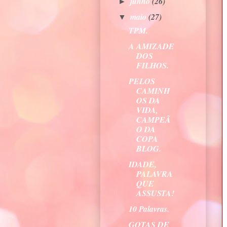
junho
(26)
►
maio
(27)
▼
TPM.
A AMIZADE
DOS
FILHOS.
PELOS
CAMINH
OS DA
VIDA,
CAMPEÃ
O DA
COPA
BLOG.
IDADE,
PALAVRA
QUE
ASSUSTA!
10 Palavras.
GOTAS DE