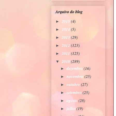
Arquivo do blog
2015
(4)
►
2014
(5)
►
2013
(29)
►
2012
(123)
►
2011
(125)
►
2010
(289)
▼
dezembro
(16)
►
novembro
(25)
►
outubro
(27)
►
setembro
(25)
►
agosto
(28)
►
julho
(19)
►