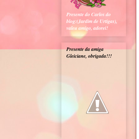
Presente do Carlos do
blog:(Jardim de Urtigas),
valeu amigo, adorei!
Presente da amiga
Gleiciane, obrigada!!!