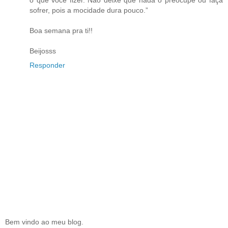
o que você fizer. Não deixe que nada o preocupe ou faça
sofrer, pois a mocidade dura pouco.”
Boa semana pra ti!!
Beijosss
Responder
Bem vindo ao meu blog.